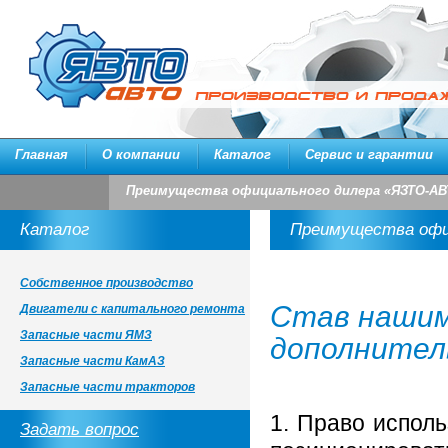
Главная
О компании
Каталог
Сервис и гарантии
Преимущества официального дилера «ЯЗТО-АВ
Каталог
Преимущества офи
Собственное производство
Став нашим
Двигатели с капитального ремонта
Запасные части ЯМЗ
дополнител
Запасные части КамАЗ
Запасные части тракторов
1. Право исполь
Задать вопрос