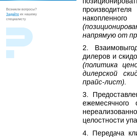
позициониров
производител
Возникли вопросы?
Задайте
их нашему
накопленно
специалисту
(позициониров
напрямую от пр
2. Взаимовыго
дилеров и скидо
(политика цен
дилерской ски
прайс-лист).
3. Предоставле
ежемесячного
нереализованн
целостности упа
4. Передача кл