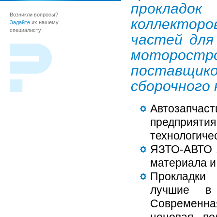
прокладо
Возникли вопросы?
коллектор
Задайте
их нашему
специалисту
частей для
моторост
поставщи
сборочного
Автозапчас
предприяти
технологиче
ЯЗТО-АВТО 
материала и
Прокладки
лучшие в 
Современна