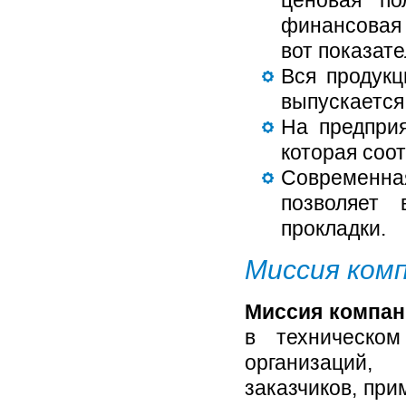
ценовая по
финансовая 
вот показат
Вся продук
выпускается
На предпри
которая соо
Современн
позволяет
прокладки.
Миссия ком
Миссия компа
в техническом
организаций,
заказчиков, при