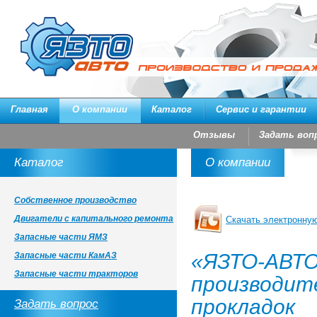
Главная
О компании
Каталог
Сервис и гарантии
Отзывы
Задать воп
Каталог
О компании
Собственное производство
Двигатели с капитального ремонта
Скачать электронную
Запасные части ЯМЗ
«ЯЗТО-А
Запасные части КамАЗ
Запасные части тракторов
производи
прокладок 
Задать вопрос