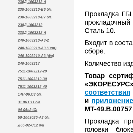
236Д-1003212-А
238-1003210-В6 б/а
Прокладка ГБ
238-1003210-В7 б/а
прокладочный
238Д-1003212
Сталь 10.
238Д-1003212-А
240-1003210-А3-2
Входит в сост
240-1003210-А3 (1ст)
сборе.
240-1003210-А3 (б/о)
Количество изд
240-1003217
7511-1003212-20
Товар серти
7511-1003212-30
«ЭКОРЕСУ
7511-1003212-40
соответствия
14Н-06.С8 б/а
и
приложение
31.06.С11 б/а
MT-49.B.00757 
04-06с8 б/а
50-1003020-А2 б/а
Прокладка пр
Д65-02-С12 б/а
головки бло