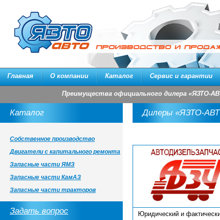
Главная
О компании
Каталог
Сервис и гарантии
Преимущества официального дилера «ЯЗТО-АВ
Каталог
Дилеры «ЯЗТО-АВТ
Собственное производство
Двигатели с капитального ремонта
Запасные части ЯМЗ
Запасные части КамАЗ
Запасные части тракторов
Задать вопрос
Юридический и фактическ